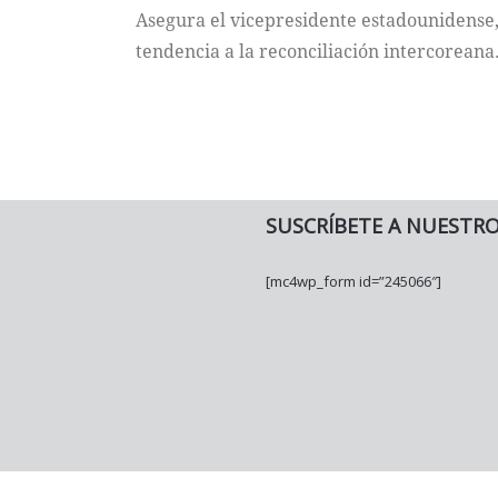
Asegura el vicepresidente estadounidense,
tendencia a la reconciliación intercoreana.
SUSCRÍBETE A NUESTR
[mc4wp_form id=”245066″]