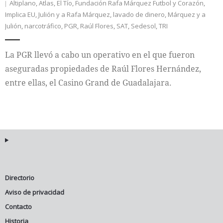
Altiplano
,
Atlas
,
El Tío
,
Fundación Rafa Márquez Futbol y Corazón
,
Implica EU
,
Julión y a Rafa Márquez
,
lavado de dinero
,
Márquez y a
Internacional
Julión
,
narcotráfico
,
PGR
,
Raúl Flores
,
SAT
,
Sedesol
,
TRI
Cultura
La PGR llevó a cabo un operativo en el que fueron
aseguradas propiedades de Raúl Flores Hernández,
entre ellas, el Casino Grand de Guadalajara.
Directorio
Aviso de privacidad
Contacto
Historia