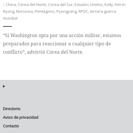
China
,
Corea del Norte
,
Corea del Sur
,
Estados Unidos
,
Kelly
,
Kim In
Ryong
,
Norcorea
,
Pentágono
,
Pyongyang
,
RPDC
,
tercera guerra
Internacional
mundial
Cultura
“Si Washington opta por una acción militar, estamos
preparados para reaccionar a cualquier tipo de
conflicto”, advirtió Corea del Norte.
Directorio
Aviso de privacidad
Contacto