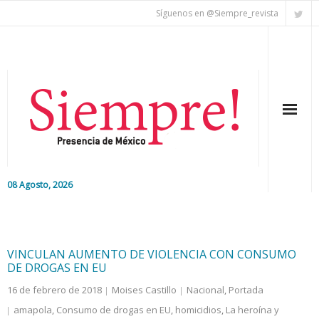
Síguenos en @Siempre_revista
08 Agosto, 2026
Inicio
Editorial
VINCULAN AUMENTO DE VIOLENCIA CON CONSUMO
DE DROGAS EN EU
Nacional
16 de febrero de 2018
Moises Castillo
Nacional
,
Portada
amapola
,
Consumo de drogas en EU
,
homicidios
,
La heroína y
Colaboradores