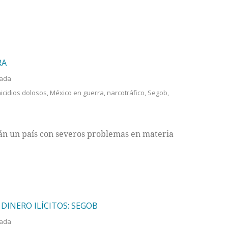
RA
tada
icidios dolosos
,
México en guerra
,
narcotráfico
,
Segob
,
án un país con severos problemas en materia
 DINERO ILÍCITOS: SEGOB
tada