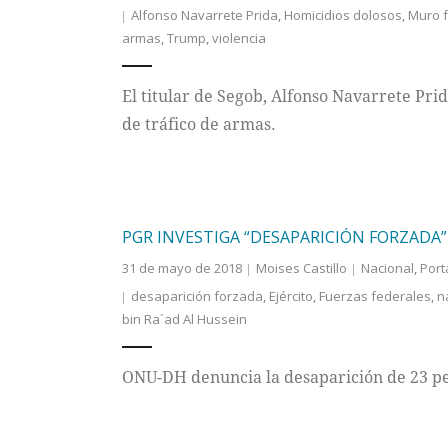
Alfonso Navarrete Prida
,
Homicidios dolosos
,
Muro f
armas
,
Trump
,
violencia
El titular de Segob, Alfonso Navarrete Pri
de tráfico de armas.
PGR INVESTIGA “DESAPARICIÓN FORZADA
31 de mayo de 2018
Moises Castillo
Nacional
,
Port
desaparición forzada
,
Ejército
,
Fuerzas federales
,
n
bin Ra´ad Al Hussein
ONU-DH denuncia la desaparición de 23 pe