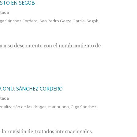
ESTO EN SEGOB
rtada
ga Sánchez Cordero
,
San Pedro Garza García
,
Segob
,
a a su descontento con el nombramiento de
LA ONU: SÁNCHEZ CORDERO
rtada
nalización de las drogas
,
marihuana
,
Olga Sánchez
la revisión de tratados internacionales