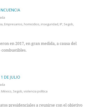
LINCUENCIA
ada
ia
,
Empresarios
,
homicidios
,
inseguridad
,
IP
,
Segob
,
ieron en 2017, en gran medida, a causa del
e combustibles.
1 DE JULIO
ada
s México
,
Segob
,
violencia política
atos presidenciales a reunirse con el objetivo