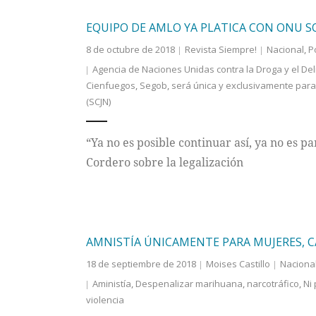
EQUIPO DE AMLO YA PLATICA CON ONU S
8 de octubre de 2018
Revista Siempre!
Nacional
,
P
Agencia de Naciones Unidas contra la Droga y el Del
Cienfuegos
,
Segob
,
será única y exclusivamente para
(SCJN)
“Ya no es posible continuar así, ya no es p
Cordero sobre la legalización
AMNISTÍA ÚNICAMENTE PARA MUJERES, C
18 de septiembre de 2018
Moises Castillo
Naciona
Aministía
,
Despenalizar marihuana
,
narcotráfico
,
Ni 
violencia