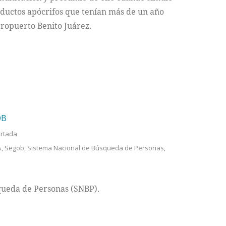
oductos apócrifos que tenían más de un año
eropuerto Benito Juárez.
OB
rtada
s
,
Segob
,
Sistema Nacional de Búsqueda de Personas
,
queda de Personas (SNBP).