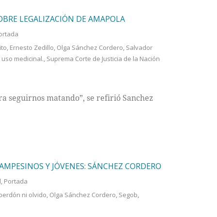
OBRE LEGALIZACIÓN DE AMAPOLA
ortada
ito
,
Ernesto Zedillo
,
Olga Sánchez Cordero
,
Salvador
 uso medicinal.
,
Suprema Corte de Justicia de la Nación
ara seguirnos matando”, se refirió Sanchez
AMPESINOS Y JÓVENES: SÁNCHEZ CORDERO
l
,
Portada
perdón ni olvido
,
Olga Sánchez Cordero
,
Segob
,