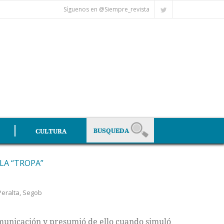
Síguenos en @Siempre_revista
CULTURA
LA “TROPA”
Peralta
,
Segob
unicación y presumió de ello cuando simuló