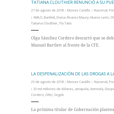
TATIANA CLOUTHIER RENUNCIÓ A SU PU
27 de agosto de 2018
Moises Castillo
Nacional
,
Po
AMLO
,
Bartlett
,
Diana Álvarez Maury
,
Nuevo León
,
Ol
Tatiana Clouthier
,
Tía Tatis
Olga Sánchez Cordero descartó que se deb
Manuel Bartlett al frente de la CFE.
LA DESPENALIZACIÓN DE LAS DROGAS A 
23 de agosto de 2018
Moises Castillo
Nacional
,
Po
25 mil millones de dólares
,
amapola
,
Amnistía
,
Despe
Cordero
,
ONU
,
Segob
La próxima titular de Gobernación plantea 