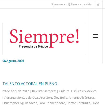
Síguenos en @Siempre_revista
08 Agosto, 2026
Inicio
Editorial
TALENTO ACTORAL EN PLENO
29 de abril de 2017
Revista Siempre!
Cultura
,
Cultura en México
Nacional
Adriana Montes de Oca
,
Ana González Bello
,
Antonio Alcántara
,
Christopher Aguilasocho
Colaboradores
,
Foro Shakespeare
,
Héctor Berzunza
,
Lucía