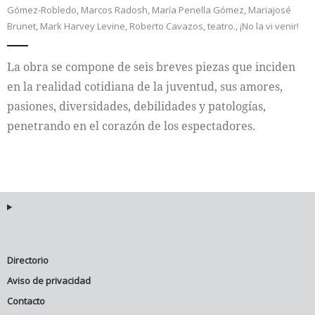
Gómez-Robledo
,
Marcos Radosh
,
María Penella Gómez
,
Mariajosé
Brunet
,
Mark Harvey Levine
,
Roberto Cavazos
,
teatro.
,
¡No la vi venir!
Internacional
Cultura
La obra se compone de seis breves piezas que inciden
en la realidad cotidiana de la juventud, sus amores,
pasiones, diversidades, debilidades y patologías,
penetrando en el corazón de los espectadores.
Directorio
Aviso de privacidad
Contacto