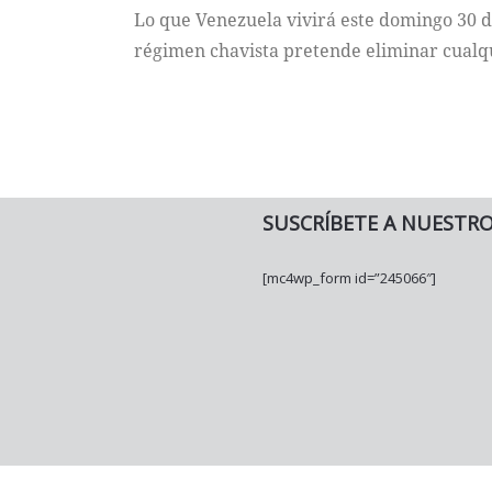
Lo que Venezuela vivirá este domingo 30 d
régimen chavista pretende eliminar cualq
SUSCRÍBETE A NUESTR
[mc4wp_form id=”245066″]