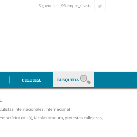
Síguenos en @Siempre_revista
CULTURA
L
iculistas Internacionales
,
Internacional
emocrática (MUD)
,
Nicolas Maduro
,
protestas callejeras
,