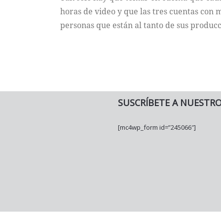
horas de video y que las tres cuentas con 
personas que están al tanto de sus producc
SUSCRÍBETE A NUESTR
[mc4wp_form id=”245066″]