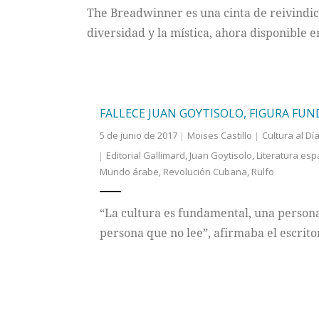
The Breadwinner es una cinta de reivindicac
diversidad y la mística, ahora disponible e
FALLECE JUAN GOYTISOLO, FIGURA FU
5 de junio de 2017
Moises Castillo
Cultura al Dí
Editorial Gallimard
,
Juan Goytisolo
,
Literatura esp
Mundo árabe
,
Revolución Cubana
,
Rulfo
“La cultura es fundamental, una persona
persona que no lee”, afirmaba el escritor