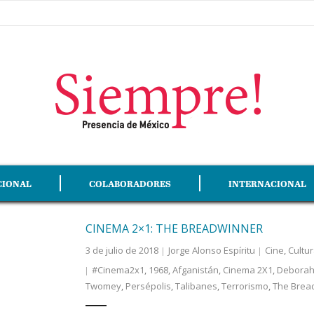
CIONAL
COLABORADORES
INTERNACIONAL
CINEMA 2×1: THE BREADWINNER
3 de julio de 2018
Jorge Alonso Espíritu
Cine
,
Cultu
#Cinema2x1
,
1968
,
Afganistán
,
Cinema 2X1
,
Deborah 
Twomey
,
Persépolis
,
Talibanes
,
Terrorismo
,
The Brea