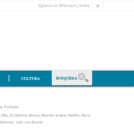
Síguenos en @Siempre_revista
CULTURA
ra
,
Portada
Ellis
,
El intenso ahora
,
Mundo árabe
,
Netflix
,
Nora
dwinner
,
Vals con Bashir