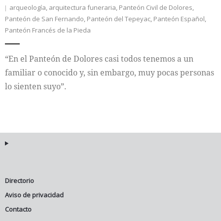
arqueología
,
arquitectura funeraria
,
Panteón Civil de Dolores
,
Panteón de San Fernando
,
Panteón del Tepeyac
,
Panteón Español
,
Internacional
Panteón Francés de la Pieda
Cultura
“En el Panteón de Dolores casi todos tenemos a un
familiar o conocido y, sin embargo, muy pocas personas
lo sienten suyo”.
Directorio
Aviso de privacidad
Contacto