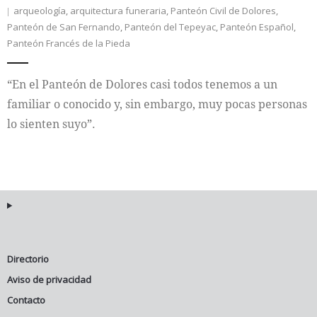
arqueología
,
arquitectura funeraria
,
Panteón Civil de Dolores
,
Panteón de San Fernando
,
Panteón del Tepeyac
,
Panteón Español
,
Internacional
Panteón Francés de la Pieda
Cultura
“En el Panteón de Dolores casi todos tenemos a un
familiar o conocido y, sin embargo, muy pocas personas
lo sienten suyo”.
Directorio
Aviso de privacidad
Contacto