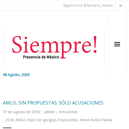
Síguenos en @Siempre_revista
08 Agosto, 2026
Inicio
Editorial
AMLO, SIN PROPUESTAS; SÓLO ACUSACIONES
31 de agosto de 2016
admin
Articulistas
Nacional
2018
,
AMLO
,
Frijol con gorgojo
,
Pejezombis
,
René Avilés Fabila
Colaboradores