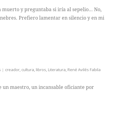
muerto y preguntaba si iría al sepelio… No,
únebres. Prefiero lamentar en silencio y en mi
s
creador
,
cultura
,
libros
,
Literatura
,
René Avilés Fabila
te un maestro, un incansable oficiante por