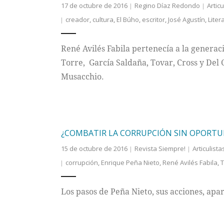
17 de octubre de 2016
Regino Díaz Redondo
Articu
creador
,
cultura
,
El Búho
,
escritor
,
José Agustín
,
Liter
René Avilés Fabila pertenecía a la generació
Torre, García Saldaña, Tovar, Cross y De
Musacchio.
¿COMBATIR LA CORRUPCIÓN SIN OPORTU
15 de octubre de 2016
Revista Siempre!
Articulista
corrupción
,
Enrique Peña Nieto
,
René Avilés Fabila
,
T
Los pasos de Peña Nieto, sus acciones, apa