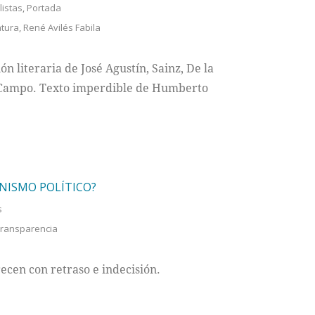
listas
,
Portada
atura
,
René Avilés Fabila
n literaria de José Agustín, Sainz, De la
l Campo. Texto imperdible de Humberto
NISMO POLÍTICO?
s
ransparencia
recen con retraso e indecisión.