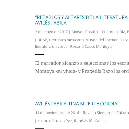
“RETABLOS Y ALTARES DE LA LITERATURA
AVILÉS FABILA
2 de mayo de 2017
Moises Castillo
Cultura al Día
,
P
BUAP
,
Literatura mexicana
,
Museo del Escritor
,
Osca
literatura universal
,
Rosario Casco Montoya
El narrador alcanzó a seleccionar los escri
Montoya -su viuda- y Praxedis Razo los or
AVILÉS FABILA, UNA MUERTE CORDIAL
14 de noviembre de 2016
Revista Siempre!
Cultur
cultura
,
Octavio Paz
,
René Avilés Fabila