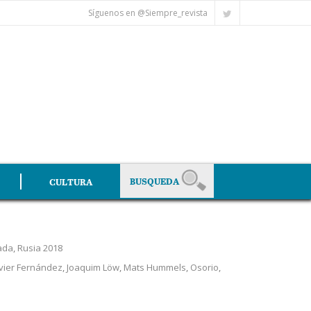
Síguenos en @Siempre_revista
CULTURA
ada
,
Rusia 2018
vier Fernández
,
Joaquim Löw
,
Mats Hummels
,
Osorio
,