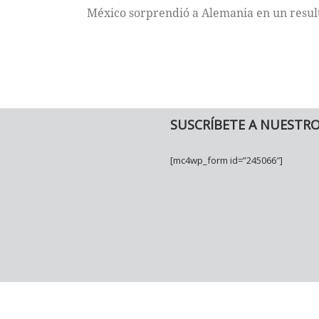
México sorprendió a Alemania en un result
SUSCRÍBETE A NUESTR
[mc4wp_form id=”245066″]