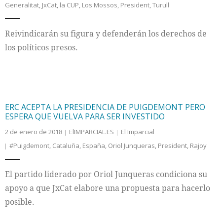
Generalitat
,
JxCat
,
la CUP
,
Los Mossos
,
President
,
Turull
Internacional
Reivindicarán su figura y defenderán los derechos de
Cultura
los políticos presos.
ERC ACEPTA LA PRESIDENCIA DE PUIGDEMONT PERO
ESPERA QUE VUELVA PARA SER INVESTIDO
2 de enero de 2018
ElIMPARCIAL.ES
El Imparcial
#Puigdemont
,
Cataluña
,
España
,
Oriol Junqueras
,
President
,
Rajoy
El partido liderado por Oriol Junqueras condiciona su
apoyo a que JxCat elabore una propuesta para hacerlo
posible.