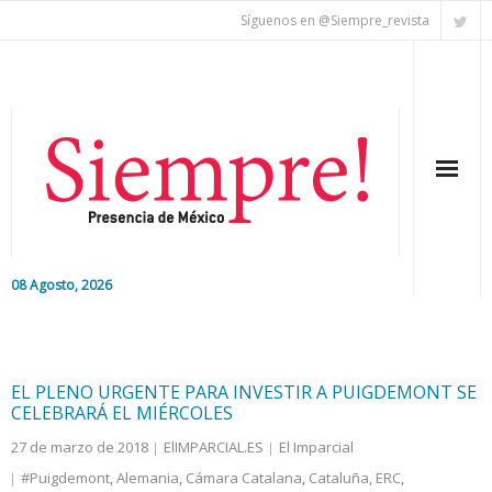
Síguenos en @Siempre_revista
08 Agosto, 2026
Inicio
Editorial
EL PLENO URGENTE PARA INVESTIR A PUIGDEMONT SE
CELEBRARÁ EL MIÉRCOLES
Nacional
27 de marzo de 2018
ElIMPARCIAL.ES
El Imparcial
#Puigdemont
,
Alemania
,
Cámara Catalana
,
Cataluña
,
ERC
,
Colaboradores