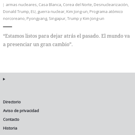
armas nucleares
,
Casa Blanca
,
Corea del Norte
,
Desnuclearización
,
Donald Trump
,
EU
,
guerra nuclear
,
Kim Jong-un
,
Programa atómico
Internacional
norcoreano
,
Pyongyang
,
Singapur
,
Trump y Kim Jong-un
Cultura
“Estamos listos para dejar atrás el pasado. El mundo va
a presenciar un gran cambio”.
Directorio
Aviso de privacidad
Contacto
Historia