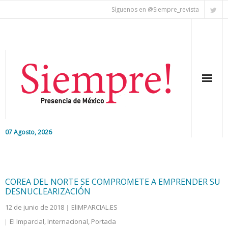
Síguenos en @Siempre_revista
07 Agosto, 2026
Inicio
Editorial
COREA DEL NORTE SE COMPROMETE A EMPRENDER SU
DESNUCLEARIZACIÓN
Nacional
12 de junio de 2018
ElIMPARCIAL.ES
El Imparcial
,
Internacional
,
Portada
Colaboradores