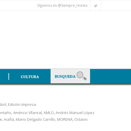
Síguenos en @Siempre_revista
CULTURA
bril
,
Edición Impresa
ontaño
,
Américo Vllareal
,
AMLO
,
Andrés Manuel López
te
,
mafía
,
Mario Delgado Carrillo
,
MORENA
,
Octavio