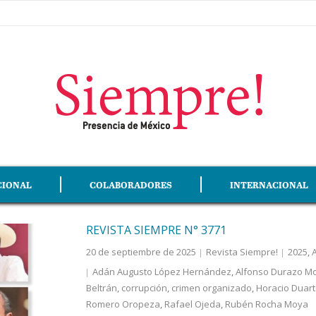
CIONAL
COLABORADORES
INTERNACIONAL
REVISTA SIEMPRE N° 3771
20 de septiembre de 2025
Revista Siempre!
2025
,
A
Adán Augusto López Hernández
,
Alfonso Durazo M
Beltrán
,
corrupción
,
crimen organizado
,
Horacio Duar
Romero Oropeza
,
Rafael Ojeda
,
Rubén Rocha Moya