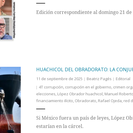
Edición correspondiente al domingo 21 de
HUACHICOL DEL OBRADORATO: LA CONJU
11 de septiembre de 2025
Beatriz Pagés
Editorial
4T corrupción
,
corrupción en el gobierno
,
crimen org
elecciones
,
López Obrador huachicol
,
Manuel Roberto
financiamiento ilícito
,
Obradorato
,
Rafael Ojeda
,
red d
Si México fuera un país de leyes, López Ob
estarían en la cárcel.