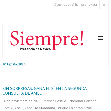
Síguenos en @Siempre_revista
10 Agosto, 2026
Inicio
Editorial
SIN SORPRESAS, GANA EL SÍ EN LA SEGUNDA
CONSULTA DE AMLO
Nacional
26 de noviembre de 2018
Moises Castillo
Nacional
,
Portada
AMLO
,
Cae 9
,
Consulta ciudadana
,
Enrique Calderón Alzati
,
Colaboradores