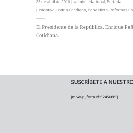
28 de abril de 2016
admin
Nacional
,
Portada
iniciativa Justicia Cotidiana
,
Peña Nieto
,
Reformas Con
El Presidente de la República, Enrique Peña
Cotidiana.
SUSCRÍBETE A NUESTR
[mc4wp_form id=”245066″]