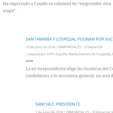
Ha expresado a Casado su voluntad de “emprender otra
etapa”.
SANTAMARÍA Y COSPEDAL PUGNAN POR SUCE
19 de junio de 2018
ElIMPARCIAL.ES
El Imparcial
Disputa por el PP
,
España
,
María Dolores de Cospedal
,
La ex vicepresidenta elige las escaleras del 
candidatura y la secretaria general, un acto 
SÁNCHEZ, PRESIDENTE
1 de junio de 2018
ElIMPARCIAL.ES
El Imparcial
,
I