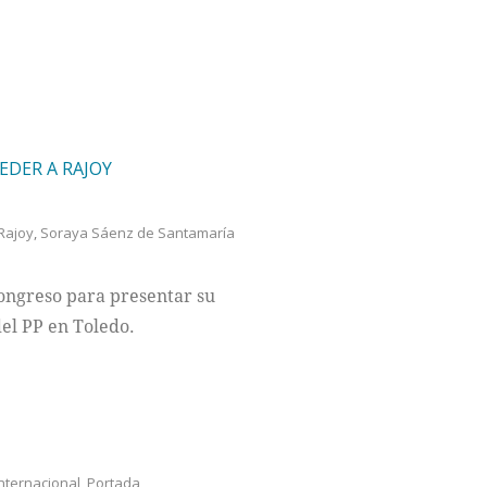
DER A RAJOY
Rajoy
,
Soraya Sáenz de Santamaría
Congreso para presentar su
del PP en Toledo.
nternacional
,
Portada