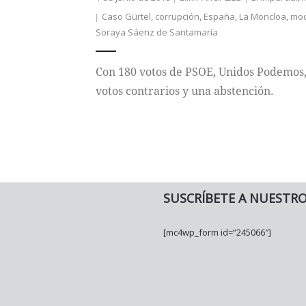
Caso Gürtel
,
corrupción
,
España
,
La Moncloa
,
moc
Soraya Sáenz de Santamaría
Con 180 votos de PSOE, Unidos Podemos, 
votos contrarios y una abstención.
SUSCRÍBETE A NUESTR
[mc4wp_form id=”245066″]