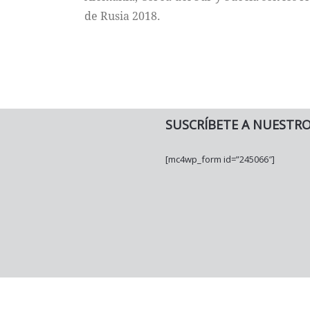
de Rusia 2018.
SUSCRÍBETE A NUESTR
[mc4wp_form id=”245066″]