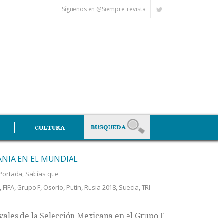
Síguenos en @Siempre_revista
CULTURA
NIA EN EL MUNDIAL
Portada
,
Sabías que
,
FIFA
,
Grupo F
,
Osorio
,
Putin
,
Rusia 2018
,
Suecia
,
TRI
ivales de la Selección Mexicana en el Grupo F