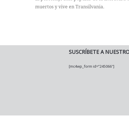
muertos y vive en Transilvania.
SUSCRÍBETE A NUESTR
[mc4wp_form id=”245066″]