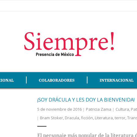
CIONAL
COLABORADORES
INTERNACIONAL
¡SOY DRÁCULA Y LES DOY LA BIENVENIDA!
5 de noviembre de 2016
Patricia Zama
Cultura
,
Pat
Bram Stoker
,
Dracula
,
ficción
,
Literatura
,
terror
,
Trans
El personaje más popular de la literatura d