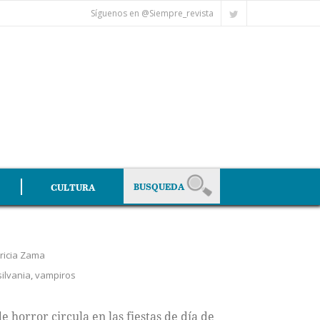
Síguenos en @Siempre_revista
CULTURA
ricia Zama
ilvania
,
vampiros
e horror circula en las fiestas de día de