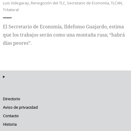
Luis Videgaray
,
Renegoción del TLC
,
Secretario de Economía
,
TLCAN
,
Trilateral
Internacional
El Secretario de Economía, Ildefonso Guajardo, estima
Cultura
que los trabajos serán como una montaña rusa; “habrá
días peores”.
Directorio
Aviso de privacidad
Contacto
Historia