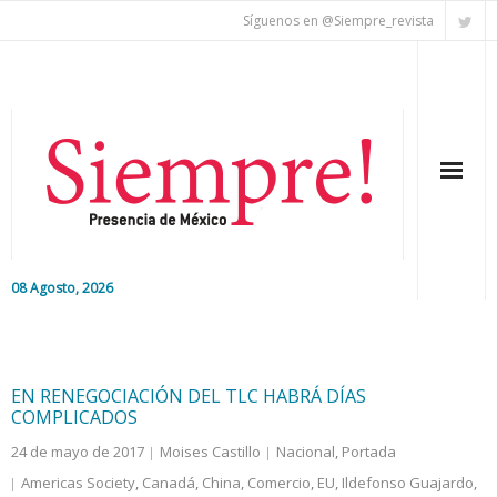
Síguenos en @Siempre_revista
08 Agosto, 2026
Inicio
Editorial
EN RENEGOCIACIÓN DEL TLC HABRÁ DÍAS
COMPLICADOS
Nacional
24 de mayo de 2017
Moises Castillo
Nacional
,
Portada
Americas Society
,
Canadá
,
China
,
Comercio
,
EU
,
Ildefonso Guajardo
,
Colaboradores