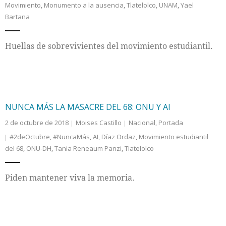
Movimiento
,
Monumento a la ausencia
,
Tlatelolco
,
UNAM
,
Yael
Bartana
Internacional
Huellas de sobrevivientes del movimiento estudiantil.
Cultura
NUNCA MÁS LA MASACRE DEL 68: ONU Y AI
2 de octubre de 2018
Moises Castillo
Nacional
,
Portada
#2deOctubre
,
#NuncaMás
,
AI
,
Díaz Ordaz
,
Movimiento estudiantil
del 68
,
ONU-DH
,
Tania Reneaum Panzi
,
Tlatelolco
Piden mantener viva la memoria.