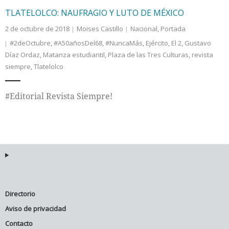
TLATELOLCO: NAUFRAGIO Y LUTO DE MÉXICO
2 de octubre de 2018
Moises Castillo
Nacional
,
Portada
#2deOctubre
,
#A50añosDel68
,
#NuncaMás
,
Ejército
,
El 2
,
Gustavo
Díaz Ordaz
,
Matanza estudiantil
,
Plaza de las Tres Culturas
,
revista
siempre
,
Tlatelolco
#Editorial Revista Siempre!
Directorio
Aviso de privacidad
Contacto