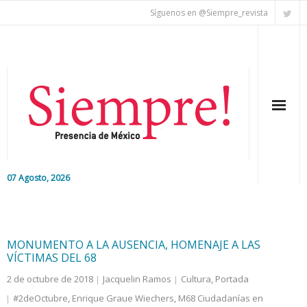
Síguenos en @Siempre_revista
07 Agosto, 2026
Inicio
Editorial
MONUMENTO A LA AUSENCIA, HOMENAJE A LAS
VÍCTIMAS DEL 68
Nacional
2 de octubre de 2018
Jacquelin Ramos
Cultura
,
Portada
#2deOctubre
,
Enrique Graue Wiechers
,
M68 Ciudadanías en
Colaboradores