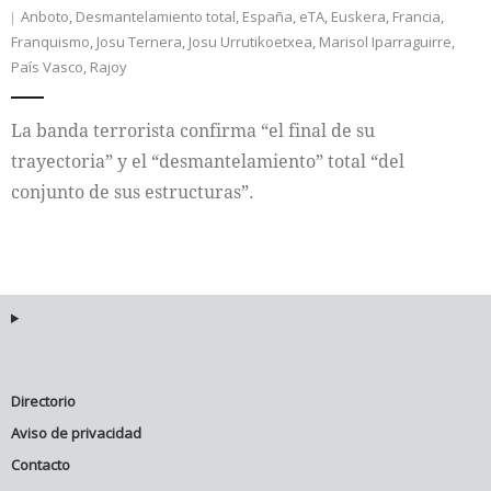
Anboto
,
Desmantelamiento total
,
España
,
eTA
,
Euskera
,
Francia
,
Franquismo
,
Josu Ternera
,
Josu Urrutikoetxea
,
Marisol Iparraguirre
,
Internacional
País Vasco
,
Rajoy
Cultura
La banda terrorista confirma “el final de su
trayectoria” y el “desmantelamiento” total “del
conjunto de sus estructuras”.
Directorio
Aviso de privacidad
Contacto