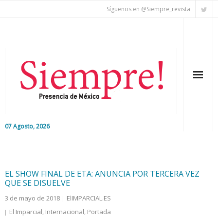
Síguenos en @Siempre_revista
07 Agosto, 2026
Inicio
Editorial
EL SHOW FINAL DE ETA: ANUNCIA POR TERCERA VEZ
QUE SE DISUELVE
Nacional
3 de mayo de 2018
ElIMPARCIAL.ES
El Imparcial
,
Internacional
,
Portada
Colaboradores