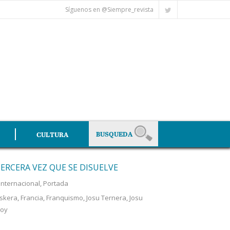
Síguenos en @Siempre_revista
CULTURA
TERCERA VEZ QUE SE DISUELVE
Internacional
,
Portada
skera
,
Francia
,
Franquismo
,
Josu Ternera
,
Josu
joy