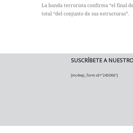
La banda terrorista confirma “el final d
total “del conjunto de sus estructuras”.
SUSCRÍBETE A NUESTR
[mc4wp_form id=”245066″]