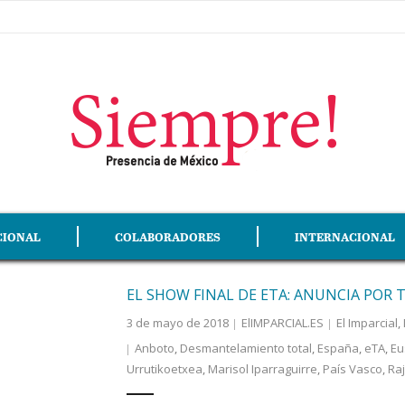
CIONAL
COLABORADORES
INTERNACIONAL
EL SHOW FINAL DE ETA: ANUNCIA POR 
3 de mayo de 2018
ElIMPARCIAL.ES
El Imparcial
,
Anboto
,
Desmantelamiento total
,
España
,
eTA
,
Eu
Urrutikoetxea
,
Marisol Iparraguirre
,
País Vasco
,
Ra