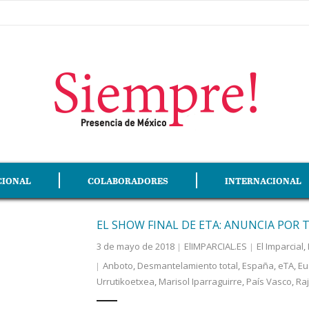
CIONAL
COLABORADORES
INTERNACIONAL
EL SHOW FINAL DE ETA: ANUNCIA POR 
3 de mayo de 2018
ElIMPARCIAL.ES
El Imparcial
,
Anboto
,
Desmantelamiento total
,
España
,
eTA
,
Eu
Urrutikoetxea
,
Marisol Iparraguirre
,
País Vasco
,
Ra