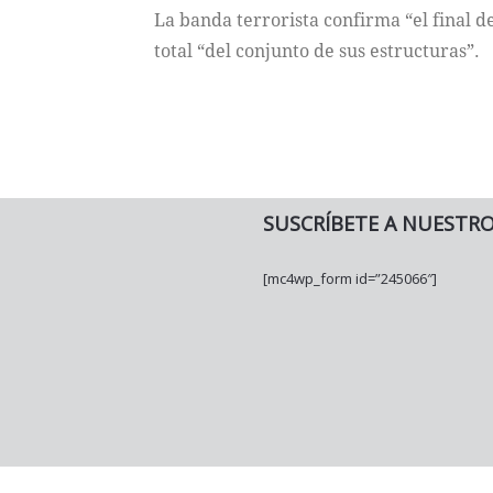
La banda terrorista confirma “el final d
total “del conjunto de sus estructuras”.
SUSCRÍBETE A NUESTR
[mc4wp_form id=”245066″]