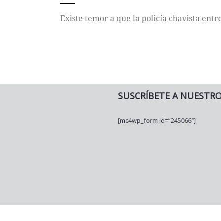
Existe temor a que la policía chavista ent
SUSCRÍBETE A NUESTR
[mc4wp_form id=”245066″]