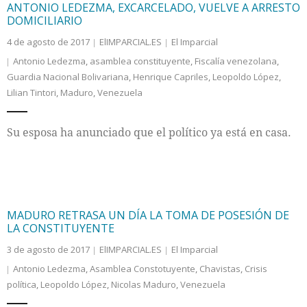
ANTONIO LEDEZMA, EXCARCELADO, VUELVE A ARRESTO
DOMICILIARIO
4 de agosto de 2017
ElIMPARCIAL.ES
El Imparcial
Antonio Ledezma
,
asamblea constituyente
,
Fiscalía venezolana
,
Guardia Nacional Bolivariana
,
Henrique Capriles
,
Leopoldo López
,
Lilian Tintori
,
Maduro
,
Venezuela
Su esposa ha anunciado que el político ya está en casa.
MADURO RETRASA UN DÍA LA TOMA DE POSESIÓN DE
LA CONSTITUYENTE
3 de agosto de 2017
ElIMPARCIAL.ES
El Imparcial
Antonio Ledezma
,
Asamblea Constotuyente
,
Chavistas
,
Crisis
política
,
Leopoldo López
,
Nicolas Maduro
,
Venezuela