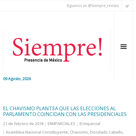
Síguenos en @Siempre_revista
09 Agosto, 2026
Inicio
Editorial
EL CHAVISMO PLANTEA QUE LAS ELECCIONES AL
PARLAMENTO COINCIDAN CON LAS PRESIDENCIALES
Nacional
21 de febrero de 2018
ElIMPARCIAL.ES
El Imparcial
Asamblea Nacional Constituyente
,
Chavismo
,
Diosdado Cabello
,
Colaboradores