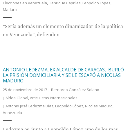
Elecciones en Venezuela
,
Henrique Capriles
,
Leopoldo López
,
Maduro
Internacional
“Sería además un elemento dinamizador de la política
Cultura
en Venezuela”, defienden.
ANTONIO LEDEZMA, EX ALCALDE DE CARACAS, BURLÓ
LA PRISIÓN DOMICILIARIA Y SE LE ESCAPÓ A NICOLÁS
MADURO
25 de noviembre de 2017
Bernardo González Solano
Aldea Global
,
Articulistas Internacionales
Antonio José Ledezma Díaz
,
Leopoldo López
,
Nicolas Maduro
,
Venezuela
Ledezma es, junto a Leopoldo López, uno de los mas