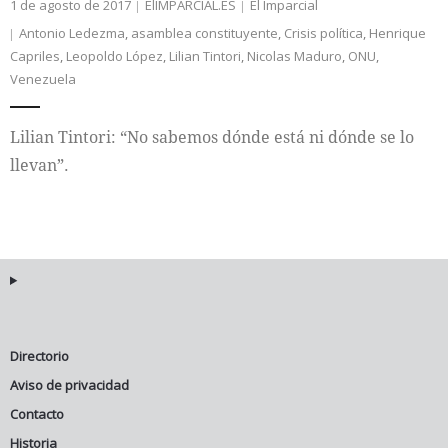
1 de agosto de 2017
ElIMPARCIAL.ES
El Imparcial
Antonio Ledezma
,
asamblea constituyente
,
Crisis política
,
Henrique
Capriles
,
Leopoldo López
,
Lilian Tintori
,
Nicolas Maduro
,
ONU
,
Venezuela
Lilian Tintori: “No sabemos dónde está ni dónde se lo
llevan”.
Directorio
Aviso de privacidad
Contacto
Historia