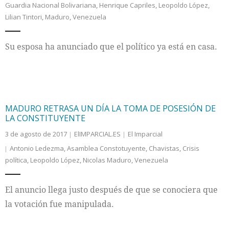
Guardia Nacional Bolivariana
,
Henrique Capriles
,
Leopoldo López
,
Lilian Tintori
,
Maduro
,
Venezuela
Internacional
Su esposa ha anunciado que el político ya está en casa.
Cultura
MADURO RETRASA UN DÍA LA TOMA DE POSESIÓN DE
LA CONSTITUYENTE
3 de agosto de 2017
ElIMPARCIAL.ES
El Imparcial
Antonio Ledezma
,
Asamblea Constotuyente
,
Chavistas
,
Crisis
política
,
Leopoldo López
,
Nicolas Maduro
,
Venezuela
El anuncio llega justo después de que se conociera que
la votación fue manipulada.