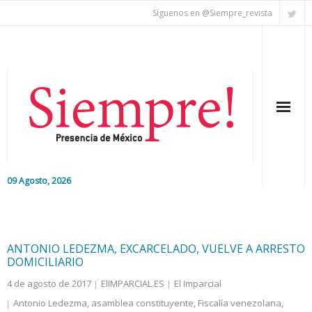
Síguenos en @Siempre_revista
09 Agosto, 2026
Inicio
Editorial
ANTONIO LEDEZMA, EXCARCELADO, VUELVE A ARRESTO
DOMICILIARIO
Nacional
4 de agosto de 2017
ElIMPARCIAL.ES
El Imparcial
Antonio Ledezma
,
asamblea constituyente
,
Fiscalía venezolana
,
Colaboradores