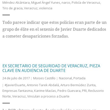
Méndez Alcántara
,
Miguel Ángel Yunes
,
narco
,
Policía de Veracruz
,
Tiro de gracia
,
Veracruz
,
violencia
Internacional
Todo parece indicar que estos policías eran parte de un
Cultura
grupo de élite en el sexenio de Javier Duarte dedicados
a cometer desapariciones forzadas.
EX SECRETARIO DE SEGURIDAD DE VERACRUZ, PIEZA
CLAVE EN AUDIENCIA DE DUARTE
24 de julio de 2017
Moises Castillo
Nacional
,
Portada
#JavierDuarte
,
Antonio Tarek Abdalá
,
Arturo Bermúdez Zurita
,
Empresas fantasma
,
Karime Macías
,
Pedro Guevara
,
PRI
,
Reclusorio
Norte
,
Veracruz
,
Vinculan a proceso a Duarte