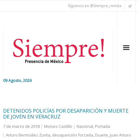
Síguenos en @Siempre_revista
09 Agosto, 2026
Inicio
Editorial
DETENIDOS POLICÍAS POR DESAPARICIÓN Y MUERTE
DE JOVEN EN VERACRUZ
Nacional
7 de marzo de 2018
Moises Castillo
Nacional
,
Portada
Arturo Bermúdez Zurita
,
desaparición forzada
,
Duarte
,
Juan Arturo
Colaboradores