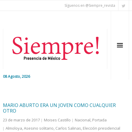
Síguenos en @Siempre_revista
08 Agosto, 2026
Inicio
Editorial
MARIO ABURTO ERA UN JOVEN COMO CUALQUIER
OTRO
Nacional
23 de marzo de 2017
Moises Castillo
Nacional
,
Portada
Almoloya
,
Asesino solitario
,
Carlos Salinas
,
Elección presidencial
Colaboradores