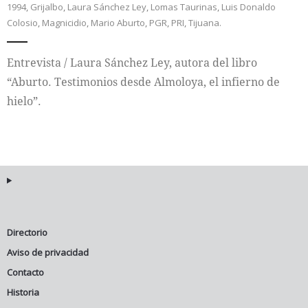
1994
,
Grijalbo
,
Laura Sánchez Ley
,
Lomas Taurinas
,
Luis Donaldo
Colosio
,
Magnicidio
,
Mario Aburto
,
PGR
,
PRI
,
Tijuana.
Internacional
Entrevista / Laura Sánchez Ley, autora del libro
Cultura
“Aburto. Testimonios desde Almoloya, el infierno de
hielo”.
Directorio
Aviso de privacidad
Contacto
Historia