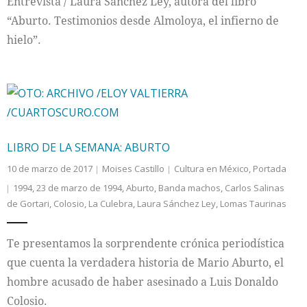
Entrevista / Laura Sánchez Ley, autora del libro
“Aburto. Testimonios desde Almoloya, el infierno de
hielo”.
LIBRO DE LA SEMANA: ABURTO
10 de marzo de 2017
Moises Castillo
Cultura en México
,
Portada
1994
,
23 de marzo de 1994
,
Aburto
,
Banda machos
,
Carlos Salinas
de Gortari
,
Colosio
,
La Culebra
,
Laura Sánchez Ley
,
Lomas Taurinas
Te presentamos la sorprendente crónica periodística
que cuenta la verdadera historia de Mario Aburto, el
hombre acusado de haber asesinado a Luis Donaldo
Colosio.