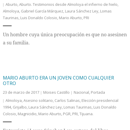
Aburto
,
Aburto. Testimonios desde Almoloya el infierno de hielo
,
Almoloya
,
Gabriel García Márquez
,
Laura Sánchez Ley
,
Lomas
Internacional
Taurinas
,
Luis Donaldo Colosio
,
Mario Aburto
,
PRI
Cultura
Un hombre cuya única preocupación es que no asesinen
a su familia.
MARIO ABURTO ERA UN JOVEN COMO CUALQUIER
OTRO
23 de marzo de 2017
Moises Castillo
Nacional
,
Portada
Almoloya
,
Asesino solitario
,
Carlos Salinas
,
Elección presidencial
1994
,
Grijalbo
,
Laura Sánchez Ley
,
Lomas Taurinas
,
Luis Donaldo
Colosio
,
Magnicidio
,
Mario Aburto
,
PGR
,
PRI
,
Tijuana.