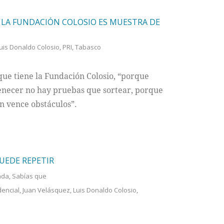
; LA FUNDACIÓN COLOSIO ES MUESTRA DE
uis Donaldo Colosio
,
PRI
,
Tabasco
que tiene la Fundación Colosio, “porque
enecer no hay pruebas que sortear, porque
en vence obstáculos”.
PUEDE REPETIR
ada
,
Sabías que
encial
,
Juan Velásquez
,
Luis Donaldo Colosio
,