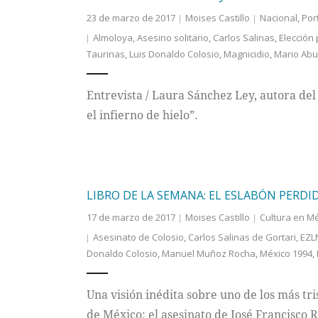
23 de marzo de 2017
Moises Castillo
Nacional
,
Por
Almoloya
,
Asesino solitario
,
Carlos Salinas
,
Elección 
Taurinas
,
Luis Donaldo Colosio
,
Magnicidio
,
Mario Abu
Entrevista / Laura Sánchez Ley, autora del
el infierno de hielo”.
LIBRO DE LA SEMANA: EL ESLABÓN PERDI
17 de marzo de 2017
Moises Castillo
Cultura en M
Asesinato de Colosio
,
Carlos Salinas de Gortari
,
EZL
Donaldo Colosio
,
Manuel Muñoz Rocha
,
México 1994
,
Una visión inédita sobre uno de los más tr
de México: el asesinato de José Francisco 