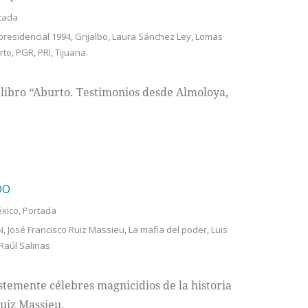
tada
presidencial 1994
,
Grijalbo
,
Laura Sánchez Ley
,
Lomas
rto
,
PGR
,
PRI
,
Tijuana.
 libro “Aburto. Testimonios desde Almoloya,
DO
éxico
,
Portada
N
,
José Francisco Ruiz Massieu
,
La mafia del poder
,
Luis
Raúl Salinas
istemente célebres magnicidios de la historia
Ruiz Massieu.