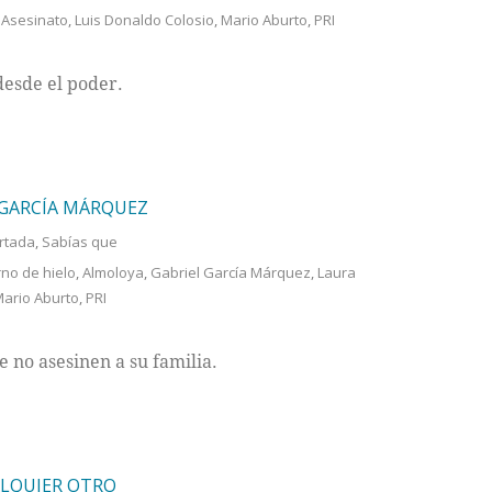
Asesinato
,
Luis Donaldo Colosio
,
Mario Aburto
,
PRI
desde el poder.
 GARCÍA MÁRQUEZ
rtada
,
Sabías que
rno de hielo
,
Almoloya
,
Gabriel García Márquez
,
Laura
ario Aburto
,
PRI
no asesinen a su familia.
ALQUIER OTRO