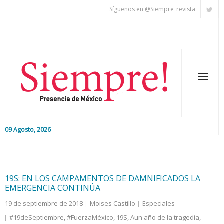
Síguenos en @Siempre_revista
09 Agosto, 2026
Inicio
Editorial
19S: EN LOS CAMPAMENTOS DE DAMNIFICADOS LA
EMERGENCIA CONTINÚA
Nacional
19 de septiembre de 2018
Moises Castillo
Especiales
#19deSeptiembre
,
#FuerzaMéxico
,
19S
,
Aun año de la tragedia
,
Colaboradores