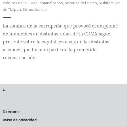
crónicas de la CDMX
,
damnificados
,
historias del sismo
,
Multifamiliar
de Tlalpan
,
Sismo
,
temblor
Internacional
La sombra de la corrupción que provocó el desplomé
Cultura
de inmuebles en distintas zonas de la CDMX sigue
presente sobre la capital, esta vez en las distintas
acciones que forman parte de la prometida
reconstrucción.
Directorio
Aviso de privacidad