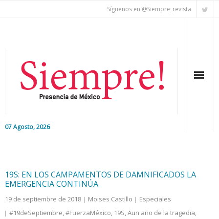
Síguenos en @Siempre_revista
07 Agosto, 2026
Inicio
Editorial
19S: EN LOS CAMPAMENTOS DE DAMNIFICADOS LA
EMERGENCIA CONTINÚA
Nacional
19 de septiembre de 2018
Moises Castillo
Especiales
#19deSeptiembre
,
#FuerzaMéxico
,
19S
,
Aun año de la tragedia
,
Colaboradores