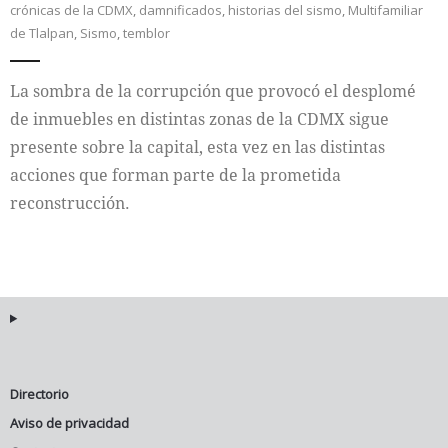
crónicas de la CDMX
,
damnificados
,
historias del sismo
,
Multifamiliar
de Tlalpan
,
Sismo
,
temblor
Internacional
La sombra de la corrupción que provocó el desplomé
Cultura
de inmuebles en distintas zonas de la CDMX sigue
presente sobre la capital, esta vez en las distintas
acciones que forman parte de la prometida
reconstrucción.
Directorio
Aviso de privacidad