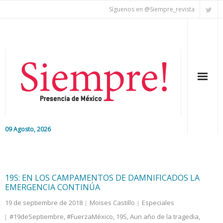
Síguenos en @Siempre_revista
09 Agosto, 2026
Inicio
Editorial
19S: EN LOS CAMPAMENTOS DE DAMNIFICADOS LA
EMERGENCIA CONTINÚA
Nacional
19 de septiembre de 2018
Moises Castillo
Especiales
#19deSeptiembre
,
#FuerzaMéxico
,
19S
,
Aun año de la tragedia
,
Colaboradores