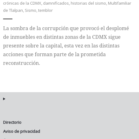
crónicas de la CDMX
,
damnificados
,
historias del sismo
,
Multifamiliar
de Tlalpan
,
Sismo
,
temblor
Internacional
La sombra de la corrupción que provocó el desplomé
Cultura
de inmuebles en distintas zonas de la CDMX sigue
presente sobre la capital, esta vez en las distintas
acciones que forman parte de la prometida
reconstrucción.
Directorio
Aviso de privacidad