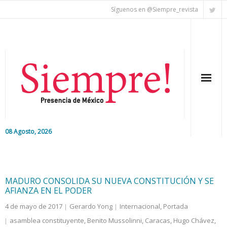
Síguenos en @Siempre_revista
08 Agosto, 2026
Inicio
Editorial
MADURO CONSOLIDA SU NUEVA CONSTITUCIÓN Y SE
AFIANZA EN EL PODER
Nacional
4 de mayo de 2017
Gerardo Yong
Internacional
,
Portada
asamblea constituyente
,
Benito Mussolinni
,
Caracas
,
Hugo Chávez
,
Colaboradores