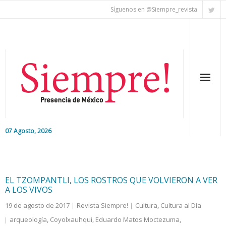
Síguenos en @Siempre_revista
07 Agosto, 2026
Inicio
Editorial
EL TZOMPANTLI, LOS ROSTROS QUE VOLVIERON A VER
A LOS VIVOS
Nacional
19 de agosto de 2017
Revista Siempre!
Cultura
,
Cultura al Día
arqueología
,
Coyolxauhqui
,
Eduardo Matos Moctezuma
,
Colaboradores