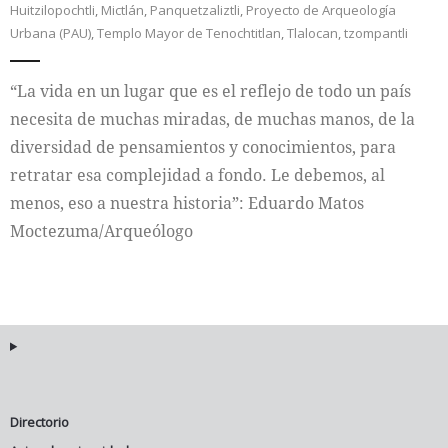
Huitzilopochtli
,
Mictlán
,
Panquetzaliztli
,
Proyecto de Arqueología
Urbana (PAU)
,
Templo Mayor de Tenochtitlan
,
Tlalocan
,
tzompantli
Internacional
“La vida en un lugar que es el reflejo de todo un país
Cultura
necesita de muchas miradas, de muchas manos, de la
diversidad de pensamientos y conocimientos, para
retratar esa complejidad a fondo. Le debemos, al
menos, eso a nuestra historia”: Eduardo Matos
Moctezuma/Arqueólogo
Directorio