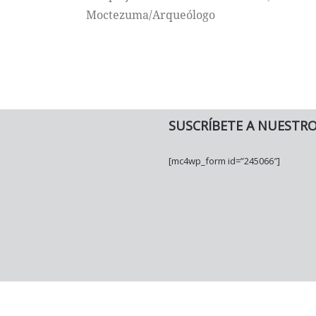
Moctezuma/Arqueólogo
SUSCRÍBETE A NUESTR
[mc4wp_form id=”245066″]