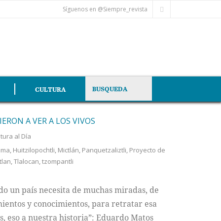
Síguenos en @Siempre_revista
CULTURA
ERON A VER A LOS VIVOS
tura al Día
uma
,
Huitzilopochtli
,
Mictlán
,
Panquetzaliztli
,
Proyecto de
tlan
,
Tlalocan
,
tzompantli
todo un país necesita de muchas miradas, de
entos y conocimientos, para retratar esa
, eso a nuestra historia”: Eduardo Matos