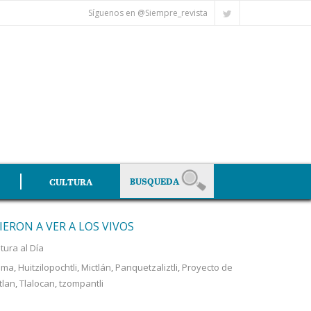
Síguenos en @Siempre_revista
CULTURA
ERON A VER A LOS VIVOS
tura al Día
uma
,
Huitzilopochtli
,
Mictlán
,
Panquetzaliztli
,
Proyecto de
tlan
,
Tlalocan
,
tzompantli