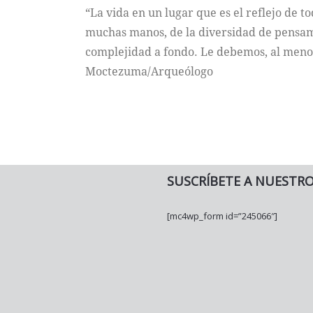
“La vida en un lugar que es el reflejo de 
muchas manos, de la diversidad de pensami
complejidad a fondo. Le debemos, al menos
Moctezuma/Arqueólogo
SUSCRÍBETE A NUESTR
[mc4wp_form id=”245066″]