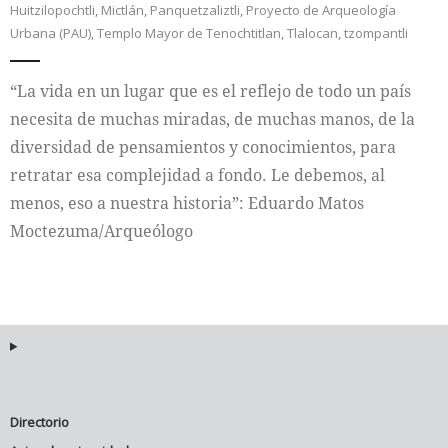
Huitzilopochtli
,
Mictlán
,
Panquetzaliztli
,
Proyecto de Arqueología
Urbana (PAU)
,
Templo Mayor de Tenochtitlan
,
Tlalocan
,
tzompantli
Internacional
“La vida en un lugar que es el reflejo de todo un país
Cultura
necesita de muchas miradas, de muchas manos, de la
diversidad de pensamientos y conocimientos, para
retratar esa complejidad a fondo. Le debemos, al
menos, eso a nuestra historia”: Eduardo Matos
Moctezuma/Arqueólogo
Directorio