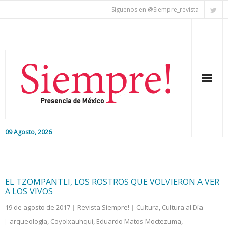
Síguenos en @Siempre_revista
09 Agosto, 2026
Inicio
Editorial
EL TZOMPANTLI, LOS ROSTROS QUE VOLVIERON A VER
A LOS VIVOS
Nacional
19 de agosto de 2017
Revista Siempre!
Cultura
,
Cultura al Día
arqueología
,
Coyolxauhqui
,
Eduardo Matos Moctezuma
,
Colaboradores