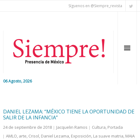
Síguenos en @Siempre_revista
06 Agosto, 2026
Inicio
Editorial
DANIEL LEZAMA: “MÉXICO TIENE LA OPORTUNIDAD DE
SALIR DE LA INFANCIA”
Nacional
24 de septiembre de 2018
Jacquelin Ramos
Cultura
,
Portada
AMLO
,
arte
,
Crisol
,
Daniel Lezama
,
Exposición
,
La suave matria
,
MAIA
Colaboradores