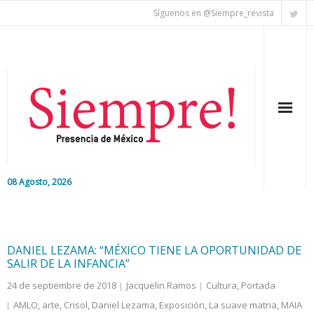
Síguenos en @Siempre_revista
08 Agosto, 2026
Inicio
Editorial
DANIEL LEZAMA: “MÉXICO TIENE LA OPORTUNIDAD DE
SALIR DE LA INFANCIA”
Nacional
24 de septiembre de 2018
Jacquelin Ramos
Cultura
,
Portada
AMLO
,
arte
,
Crisol
,
Daniel Lezama
,
Exposición
,
La suave matria
,
MAIA
Colaboradores