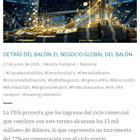
Internacional
Cultura
DETRÁS DEL BALÓN: EL NEGOCIO GLOBAL DEL BALÓN
27 de junio de 2026
Revista Siempre!
Nacional
#CopaMundial2026
,
#DerechosDeTV
,
#DetrásDelBalón
,
#EconomiaDelDeporte
,
#FutbolNegocios
,
#IngresosFIFA
,
#México2026
,
#Mundial2026
,
#NegocioDelFutbol
,
#PoliticaDeportiva
,
#ViX
,
FIFA
,
siempre!
,
streaming
,
televisión
La FIFA proyecta que los ingresos del ciclo comercial
que concluye con este torneo alcanzan los 13 mil
millones de dólares, lo que representa un incremento
del 72% en comparación con el ciclo previo.