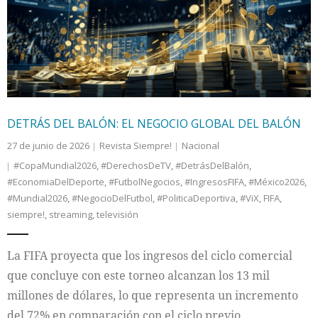
Internacional
Cultura
DETRÁS DEL BALÓN: EL NEGOCIO GLOBAL DEL BALÓN
27 de junio de 2026
Revista Siempre!
Nacional
#CopaMundial2026
,
#DerechosDeTV
,
#DetrásDelBalón
,
#EconomiaDelDeporte
,
#FutbolNegocios
,
#IngresosFIFA
,
#México2026
,
#Mundial2026
,
#NegocioDelFutbol
,
#PoliticaDeportiva
,
#ViX
,
FIFA
,
siempre!
,
streaming
,
televisión
La FIFA proyecta que los ingresos del ciclo comercial
que concluye con este torneo alcanzan los 13 mil
millones de dólares, lo que representa un incremento
del 72% en comparación con el ciclo previo.