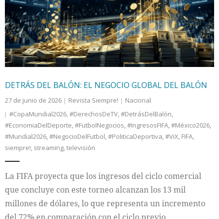
Internacional
Cultura
DETRÁS DEL BALÓN: EL NEGOCIO GLOBAL DEL BALÓN
27 de junio de 2026
Revista Siempre!
Nacional
#CopaMundial2026
,
#DerechosDeTV
,
#DetrásDelBalón
,
#EconomiaDelDeporte
,
#FutbolNegocios
,
#IngresosFIFA
,
#México2026
,
#Mundial2026
,
#NegocioDelFutbol
,
#PoliticaDeportiva
,
#ViX
,
FIFA
,
siempre!
,
streaming
,
televisión
La FIFA proyecta que los ingresos del ciclo comercial
que concluye con este torneo alcanzan los 13 mil
millones de dólares, lo que representa un incremento
del 72% en comparación con el ciclo previo.