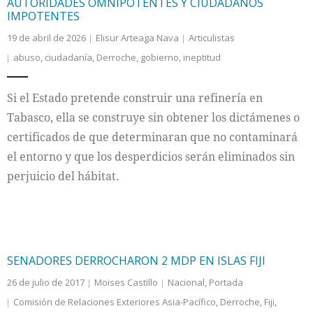
AUTORIDADES OMNIPOTENTES Y CIUDADANOS
IMPOTENTES
19 de abril de 2026
Elisur Arteaga Nava
Articulistas
abuso
,
ciudadanía
,
Derroche
,
gobierno
,
ineptitud
Si el Estado pretende construir una refinería en
Tabasco, ella se construye sin obtener los dictámenes o
certificados de que determinaran que no contaminará
el entorno y que los desperdicios serán eliminados sin
perjuicio del hábitat.
SENADORES DERROCHARON 2 MDP EN ISLAS FIJI
26 de julio de 2017
Moises Castillo
Nacional
,
Portada
Comisión de Relaciones Exteriores Asia-Pacífico
,
Derroche
,
Fiji
,