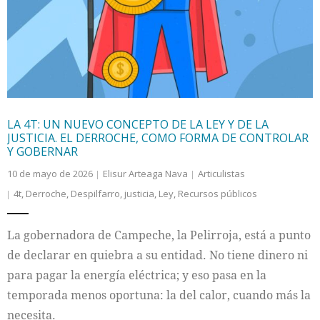
Internacional
Cultura
LA 4T: UN NUEVO CONCEPTO DE LA LEY Y DE LA
JUSTICIA. EL DERROCHE, COMO FORMA DE CONTROLAR
Y GOBERNAR
10 de mayo de 2026
Elisur Arteaga Nava
Articulistas
4t
,
Derroche
,
Despilfarro
,
justicia
,
Ley
,
Recursos públicos
La gobernadora de Campeche, la Pelirroja, está a punto
de declarar en quiebra a su entidad. No tiene dinero ni
para pagar la energía eléctrica; y eso pasa en la
temporada menos oportuna: la del calor, cuando más la
necesita.