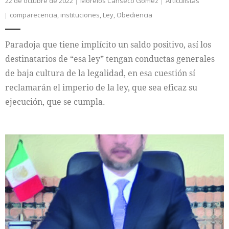
22 de octubre de 2022
Morelos Canseco Gómez
Articulistas
comparecencia
,
instituciones
,
Ley
,
Obediencia
Paradoja que tiene implícito un saldo positivo, así los
destinatarios de “esa ley” tengan conductas generales
de baja cultura de la legalidad, en esa cuestión sí
reclamarán el imperio de la ley, que sea eficaz su
ejecución, que se cumpla.