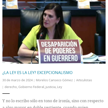
¿LA LEY ES LA LEY? EXCEPCIONALISMO
30 de marzo de 2024
Morelos Canseco Gómez
Articulistas
derecho
,
Gobierno Federal
,
justicia
,
Ley
Y no lo escribo sólo en tono de ironía, sino con respecto
a algo mayor en doble vertiente, cuando quien