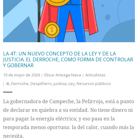
Internacional
Cultura
LA 4T: UN NUEVO CONCEPTO DE LA LEY Y DE LA
JUSTICIA. EL DERROCHE, COMO FORMA DE CONTROLAR
Y GOBERNAR
10 de mayo de 2026
Elisur Arteaga Nava
Articulistas
4t
,
Derroche
,
Despilfarro
,
justicia
,
Ley
,
Recursos públicos
La gobernadora de Campeche, la Pelirroja, está a punto
de declarar en quiebra a su entidad. No tiene dinero ni
para pagar la energía eléctrica; y eso pasa en la
temporada menos oportuna: la del calor, cuando más la
necesita.