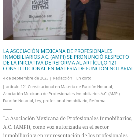
LA ASOCIACIÓN MEXICANA DE PROFESIONALES
INMOBILIARIOS A.C. (AMPI) SE PRONUNCIÓ RESPECTO
DE LA INICIATIVA DE REFORMA AL ARTÍCULO 121
CONSTITUCIONAL EN MATERIA DE FUNCIÓN NOTARIAL
4 de septiembre de 2023
Redacción
En corto
artículo 121 Constitucional en Materia de Función Notarial
,
Asociación Mexicana de Profesionales Inmobiliarios A.C. (AMPI)
,
Función Notarial
,
Ley
,
profesional inmobiliario
,
Reforma
La Asociación Mexicana de Profesionales Inmobiliarios,
A.C. (AMPI), como voz autorizada en el sector
inmobiliario y en representación de los profesionales