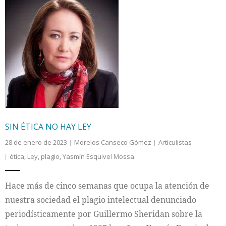
SIN ÉTICA NO HAY LEY
28 de enero de 2023
Morelos Canseco Gómez
Articulistas
ética
,
Ley
,
plagio
,
Yasmín Esquivel Mossa
Hace más de cinco semanas que ocupa la atención de
nuestra sociedad el plagio intelectual denunciado
periodísticamente por Guillermo Sheridan sobre la