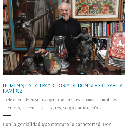
HOMENAJE A LA TRAYECTORIA DE DON SERGIO GARCÍA
RAMÍREZ
13 de enero de 2024
Margarita Beatriz Luna Ramos
Articulistas
derecho
,
Homenaje
,
justicia
,
Ley
,
Sergio García Ramírez
Con la genialidad que siempre lo caracterizó, Don