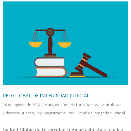
RED GLOBAL DE INTEGRIDAD JUDICIAL
10 de agosto de 2024
Margarita Beatriz Luna Ramos
Articulistas
derecho
,
jueces
,
Ley
,
Magistrados
,
Red Global de Integridad Judicial
La Red Global de Integridad Judicial está abierta a las