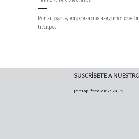
Pemex
,
Romero Deschamps
Por su parte, empresarios aseguran que la
tiempo.
SUSCRÍBETE A NUESTR
[mc4wp_form id=”245066″]