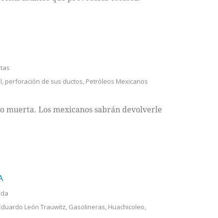
stas
l
,
perforación de sus ductos
,
Petróleos Mexicanos
no muerta. Los mexicanos sabrán devolverle
A
ada
Eduardo León Trauwitz
,
Gasolineras
,
Huachicoleo
,